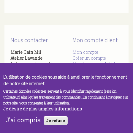
Nous contacter
Mon compte client
Marie Cain Mil
Mon compte
Atelier Lavande
Créer un compte
94 impasse des jardins
Mot de passe oublié ?
​83136 Forcalqueiret
Rien reçu ? Vérifier vos
06 59 69 77 27
L'utilisation de cookies nous aide à améliorer le fonctionnement
spams
Par
Mail
de notre site internet
Certaines données collectées servent à vous identifier rapidement (session
utilisateur) ainsi qu'au traitement des commandes. En continuant à naviguer sur
notre site, vous consentez à leur utilisation.
Je désire de plus amples informations
J'ai compris
Je refuse
© Orange Bleue agence Web
| Propulsé par
DRUPAL
COMMERCE
: libre et open-source | © Atelier Lavande 2015