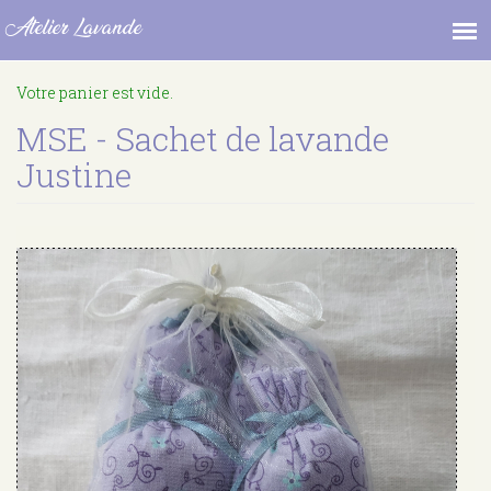
Atelier Lavande
Aller
Votre panier est vide.
au
contenu
MSE - Sachet de lavande
principal
Justine