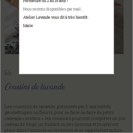
Fermeture du 2 au 19 août !
Nous restons disponibles par mail.
Atelier Lavande vous dit à très bientôt.
Marie
Coussins de lavande
Les coussins de lavande, présentés par 3, aux motifs
géométriques ou fleuris, pour se faire ou faire de petits
cadeaux « senteur ». les coussins pourront compléter un joli
cadeau de linge, un foulard ou des dessous et trouveront
place dans l'armoire ou les tiroirs et se rappeleront au bon