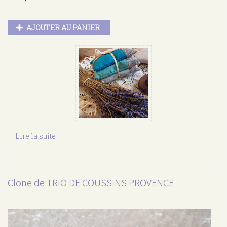
AJOUTER AU PANIER
Lire la suite
de
Clone
de
TRIO
DE
Clone de TRIO DE COUSSINS PROVENCE
COUSSINS
PROVENCE