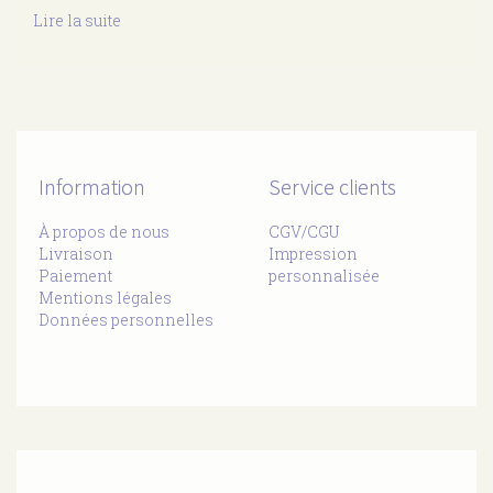
Lire la suite
de
Trio
de
coussins
Madère
Information
Service clients
À propos de nous
CGV/CGU
Livraison
Impression
Paiement
personnalisée
Mentions légales
Données personnelles