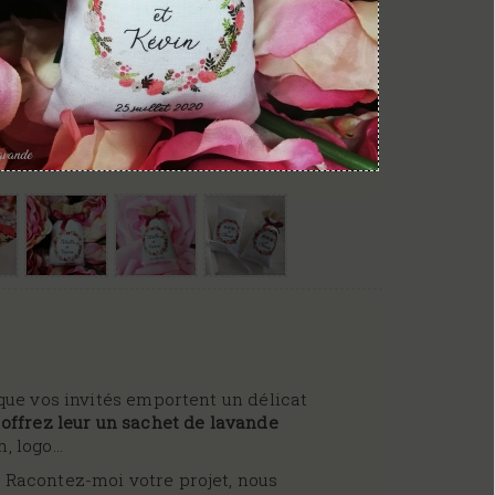
 que vos invités emportent un délicat
offrez leur un sachet de lavande
, logo...
! Racontez-moi votre projet, nous