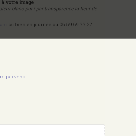
s à votre image
.
leur blanc pur ! par transparence la fleur de
com
ou bien en journée au 06 59 69 77 27
ire parvenir