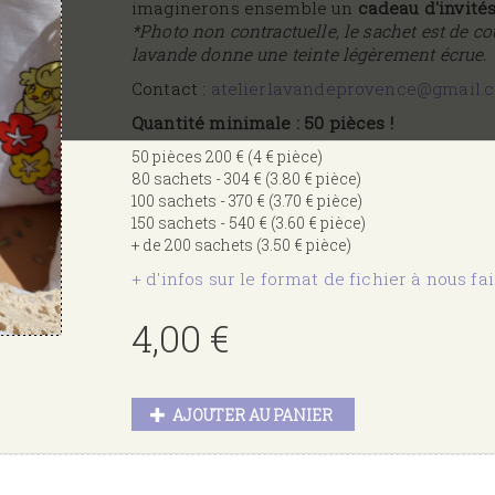
imaginerons ensemble un
cadeau d'invité
*Photo non contractuelle, le sachet est de cou
lavande donne une teinte légèrement écrue.
Contact :
atelierlavandeprovence@gmail.
Quantité minimale : 50 pièces !
50 pièces 200 € (4 € pièce)
80 sachets - 304 € (3.80 € pièce)
100 sachets - 370 € (3.70 € pièce)
150 sachets - 540 € (3.60 € pièce)
+ de 200 sachets (3.50 € pièce)
+ d'infos sur le format de fichier à nous fa
4,00 €
AJOUTER AU PANIER