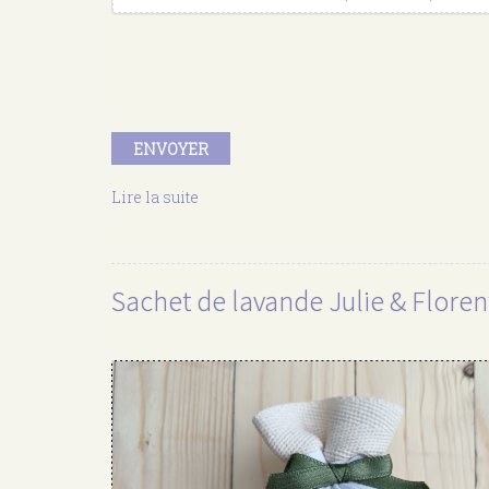
ENVOYER
Lire la suite
de
Sachet
de
lavande
Elise
Sachet de lavande Julie & Floren
&
Baptiste