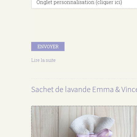
Masquer
Onglet personnalisation (cliquer ici)
ENVOYER
Lire la suite
de
Sachet
de
lavande
Julie
Sachet de lavande Emma & Vinc
&
Florent