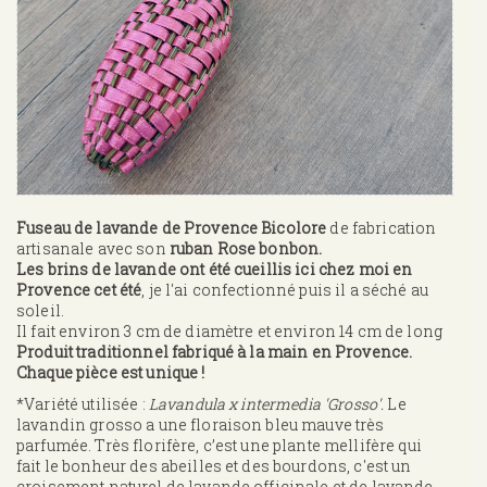
Fuseau de lavande de Provence Bicolore
de fabrication
artisanale avec son
ruban Rose bonbon.
Les brins de lavande ont été cueillis ici chez moi en
Provence cet été
, je l'ai confectionné puis il a séché au
soleil.
Il fait environ 3 cm de diamètre et environ 14 cm de long
Produit traditionnel fabriqué à la main en Provence.
Chaque pièce est unique !
*Variété utilisée :
Lavandula x intermedia 'Grosso'.
Le
lavandin grosso a une floraison bleu mauve très
parfumée. Très florifère, c’est une plante mellifère qui
fait le bonheur des abeilles et des bourdons, c'est un
croisement naturel de lavande officinale et de lavande