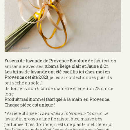
Fuseau de lavande de Provence Bicolore
de fabrication
artisanale avec ses
rubans Beige clair et Jaune d'Or.
Les brins de lavande ont été cueillis ici chez moi en
Provence cet été 2023
, je les ai confectionnés puis ils
ont séché au soleil
Ils font environ 6 cm de diamètre et environ 28 cm de
long
Produit traditionnel fabriqué à la main en Provence.
Chaque pièce est unique !
*Variété utilisée :
Lavandula x intermedia 'Grosso'.
Le
lavandin grosso a une floraison bleu mauve très
parfumée. Très florifère, c’est une plante mellifère qui
fait le bonheur des abeilles et des bourdons, c'est un