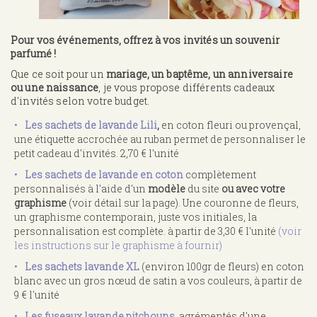
Pour vos événements, offrez à vos invités un souvenir
parfumé !
Que ce soit pour un
mariage, un baptême, un anniversaire
ou une naissance
, je vous propose différents cadeaux
d'invités selon votre budget.
Les sachets de lavande Lili
,
en coton fleuri ou provençal,
une étiquette accrochée au ruban permet de personnaliser le
petit cadeau d'invités. 2,70 € l'unité
Les sachets de lavande en coton
complètement
personnalisés à l'aide d'un
modèle
du site
ou avec votre
graphisme
(voir détail sur la page). Une couronne de fleurs,
un graphisme contemporain, juste vos initiales, la
personnalisation est complète. à partir de 3,30 € l'unité
(voir
les instructions sur le graphisme à fournir)
Les sachets lavande XL
(environ 100gr de fleurs) en coton
blanc avec un gros nœud de satin a vos couleurs, à partir de
9 € l'unité
Les fuseaux lavande pitchouns
,
agrémentés d'une