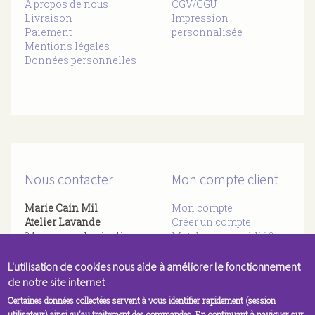
À propos de nous
CGV/CGU
Livraison
Impression
Paiement
personnalisée
Mentions légales
Données personnelles
Nous contacter
Mon compte client
Marie Cain Mil
Mon compte
Atelier Lavande
Créer un compte
94 impasse des jardins
Mot de passe oublié ?
​83136 Forcalqueiret
Rien reçu ? Vérifier vos
06 59 69 77 27
L'utilisation de cookies nous aide à améliorer le fonctionnement
spams
Par
Mail
de notre site internet
Certaines données collectées servent à vous identifier rapidement (session
utilisateur) ainsi qu'au traitement des commandes. En continuant à naviguer sur